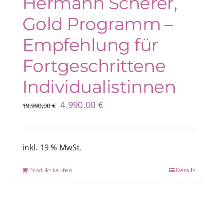
Hermann Scherer,
Gold Programm –
Empfehlung für
Fortgeschrittene
Individualistinnen
Ursprünglicher
Aktueller
4.990,00
€
19.990,00
€
Preis
Preis
war:
ist:
19.990,00 €
4.990,00 €.
inkl. 19 % MwSt.
Produkt kaufen
Details