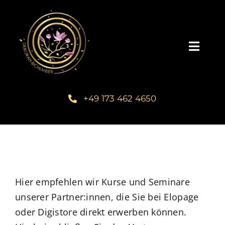
Zum
Inhalt
springen
Toggl
Navig
Home
+49 173 462 4650
Über mich
Communities
Schreib dein Buch
Hier empfehlen wir Kurse und Seminare
unserer Partner:innen, die Sie bei Elopage
oder Digistore direkt erwerben können.
Kundenstimmen