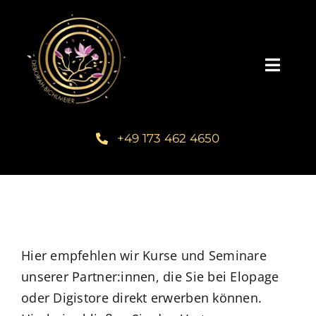
Zum
Inhalt
springen
Toggl
Navig
Home
+49 173 462 4650
Über mich
Communities
Schreib dein Buch
Hier empfehlen wir Kurse und Seminare
unserer Partner:innen, die Sie bei Elopage
oder Digistore direkt erwerben können.
Kundenstimmen