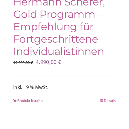
Hermann Scherer,
Gold Programm –
Empfehlung für
Fortgeschrittene
Individualistinnen
Ursprünglicher
Aktueller
4.990,00
€
19.990,00
€
Preis
Preis
war:
ist:
19.990,00 €
4.990,00 €.
inkl. 19 % MwSt.
Produkt kaufen
Details