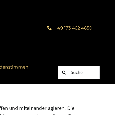
+49 173 462 4650
denstimmen
Suche
nach:
ffen und miteinander agieren. Die