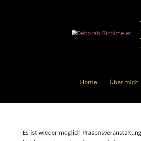
Zum
Inhalt
springen
Home
Über mich
Es ist wieder möglich Präsensveranstaltung