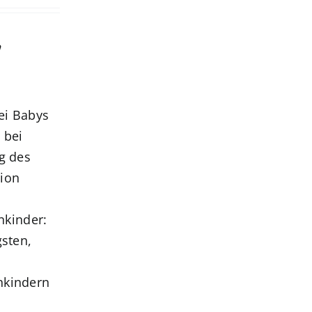
,
ei Babys
, bei
ng des
sion
nkinder:
sten,
nkindern