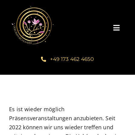
Zum
Inhalt
springen
Toggl
Navig
Home
+49 173 462 4650
Über mich
Communities
Schreib dein Buch
Es ist wieder möglich
Präsensveranstaltungen anzubieten. Seit
2022 können wir uns wieder treffen und
Kundenstimmen