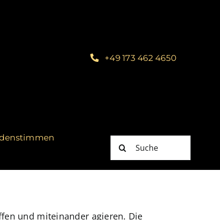
+49 173 462 4650
denstimmen
Suche
nach:
ffen und miteinander agieren. Die