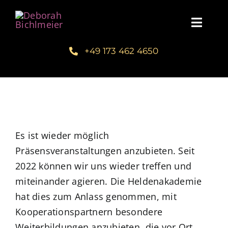
Zum
Inhalt
Toggl
springen
Navig
+49 173 462 4650
Home
Über mich
Communities
Es ist wieder möglich
Präsensveranstaltungen anzubieten. Seit
Schreib dein Buch
2022 können wir uns wieder treffen und
miteinander agieren. Die Heldenakademie
Kundenstimmen
hat dies zum Anlass genommen, mit
Kooperationspartnern besondere
Kuntur Verlag
Weiterbildungen anzubieten, die vor Ort