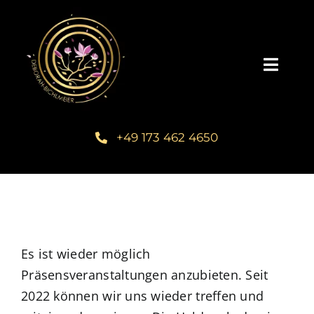
Zum
Inhalt
springen
Toggl
Navig
Home
+49 173 462 4650
Über mich
Communities
Schreib dein Buch
Es ist wieder möglich
Präsensveranstaltungen anzubieten. Seit
2022 können wir uns wieder treffen und
Kundenstimmen