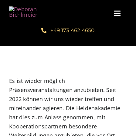
Zum
Inhalt
Toggl
springen
Navig
+49 173 462 4650
Home
Über mich
Communities
Es ist wieder möglich
Präsensveranstaltungen anzubieten. Seit
Schreib dein Buch
2022 können wir uns wieder treffen und
miteinander agieren. Die Heldenakademie
Kundenstimmen
hat dies zum Anlass genommen, mit
Kooperationspartnern besondere
Kuntur Verlag
Weiterbildungen anzubieten, die vor Ort