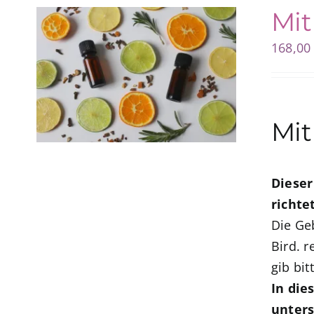
Mit
168,0
Mit
Dieser
richte
Die Ge
Bird. 
gib bi
In die
unters