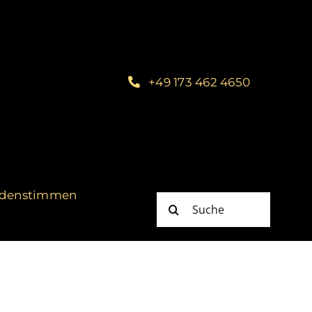
+49 173 462 4650
denstimmen
Suche
nach: