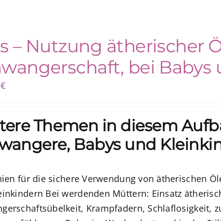
s – Nutzung ätherischer Ö
wangerschaft, bei Babys 
0
€
tere Themen in diesem Aufba
wangere, Babys und Kleinki
inien für die sichere Verwendung von ätherischen Ö
einkindern
Bei werdenden Müttern:
Einsatz ätheris
gerschaftsübelkeit, Krampfadern, Schlaflosigkeit,
z