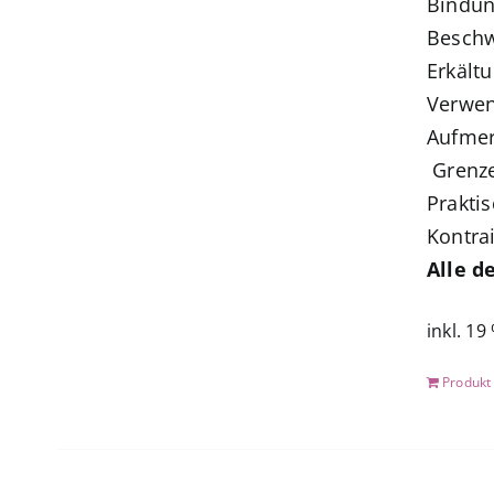
Bindun
Beschw
Erkält
Verwen
Aufmer
Grenze
Prakti
Kontra
Alle d
inkl. 19
Produkt