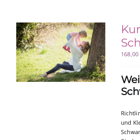
Kur
Sch
168,0
Wei
Sch
Richtl
und Kl
Schwan