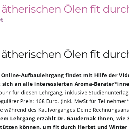
 ätherischen Ölen fit dur
0
€
 ätherischen Ölen fit dur
 Online-Aufbaulehrgang findet mit Hilfe der V
t sich an alle interessierten Aroma-Berater*inn
bühr für diesen Lehrgang, inklusive Studienunterlag
regulärer Preis: 168 Euro. (Inkl. MwSt für Teilnehm
tte während des Kaufvorganges Deine Rechnungsans
sem Lehrgang erzählt Dr. Gaudernak Ihnen, wie S
tützen können, um fit durch Herbst und Winte