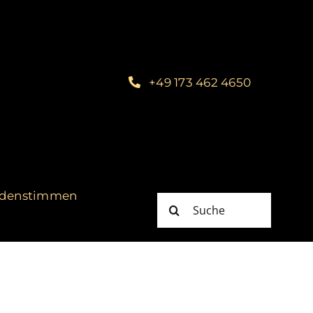
+49 173 462 4650
denstimmen
Suche
nach: