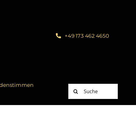
+49 173 462 4650
denstimmen
Suche
nach: