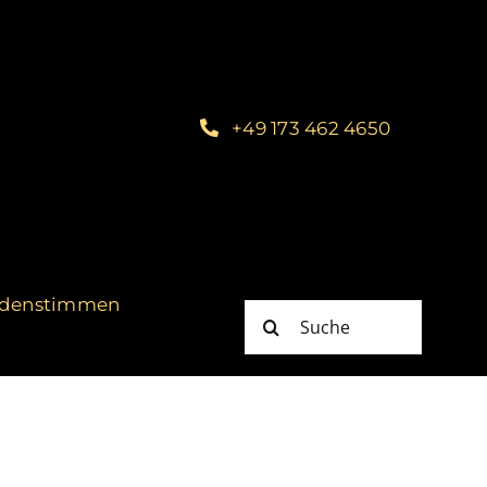
+49 173 462 4650
denstimmen
Suche
nach: