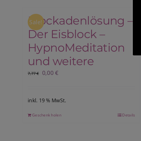
Blockadenlösung –
Sale!
Der Eisblock –
HypnoMeditation
und weitere
Ursprünglicher
Aktueller
0,00
€
7,77
€
Preis
Preis
war:
ist:
7,77 €
0,00 €.
inkl. 19 % MwSt.
Geschenk holen
Details