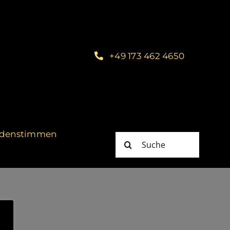
+49 173 462 4650
denstimmen
Suche
nach: