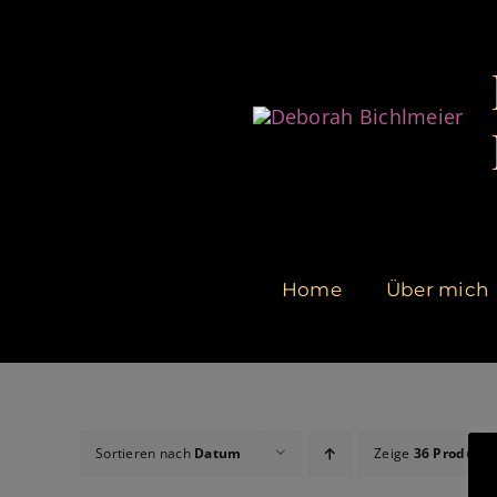
Zum
Inhalt
springen
Home
Über mich
Sortieren nach
Datum
Zeige
36 Produkte