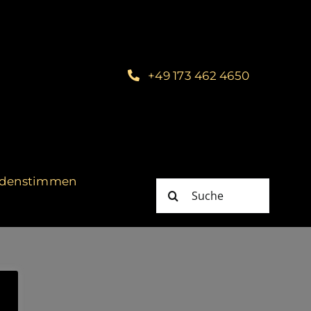
+49 173 462 4650
denstimmen
Suche
nach: