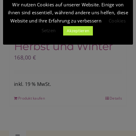
Wir nutzen Cookies auf unserer Website. Einige von
ihnen sind essentiell, während andere uns helfen, diese
Mit ätherischen
Blog
Website und Ihre Erfahrung zu verbessern
Cookies
Ölen fit durch
Setzen
Akzeptieren
Shop
Herbst und Winter
168,00
€
inkl. 19 % MwSt.
Produkt kaufen
Details