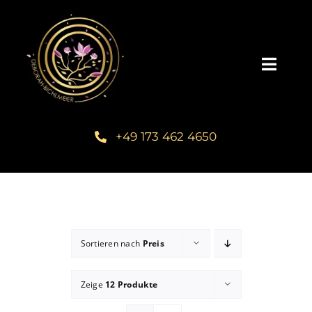
Zum
Inhalt
springen
Toggl
Navig
Home
+49 173 462 4650
Über mich
Communities
Sortieren nach
Preis
Schreib dein Buch
Zeige
12 Produkte
Kundenstimmen