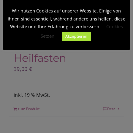
Wir nutzen Cookies auf unserer Website. Einige von
Heilfasten mit
Blog
ihnen sind essentiell, während andere uns helfen, diese
Website und Ihre Erfahrung zu verbessern
Cookies
Gemüsesäften –
Setzen
Akzeptieren
Shop
Immunbooster
Heilfasten
39,00
€
inkl. 19 % MwSt.
zum Produkt
Details