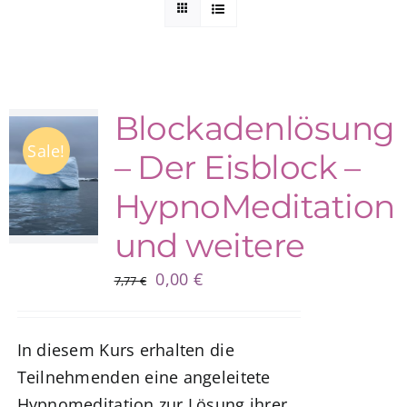
Kuntur Verlag
Blog
Blockadenlösung
Sale!
– Der Eisblock –
Shop
HypnoMeditation
und weitere
Ursprünglicher
Aktueller
0,00
€
7,77
€
Preis
Preis
war:
ist:
In diesem Kurs erhalten die
7,77 €
0,00 €.
Teilnehmenden eine angeleitete
Hypnomeditation zur Lösung ihrer