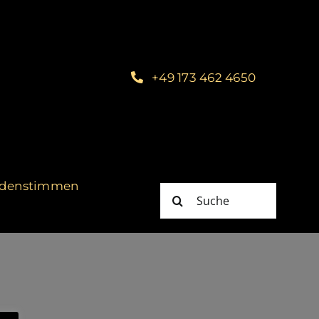
+49 173 462 4650
denstimmen
Suche
nach: