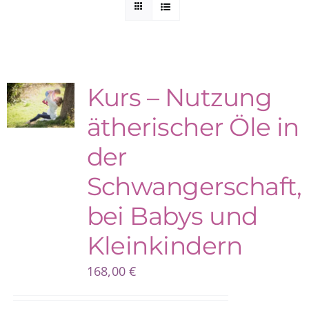
Kuntur Verlag
Blog
Kurs – Nutzung
ätherischer Öle in
Shop
der
Schwangerschaft,
bei Babys und
Kleinkindern
168,00
€