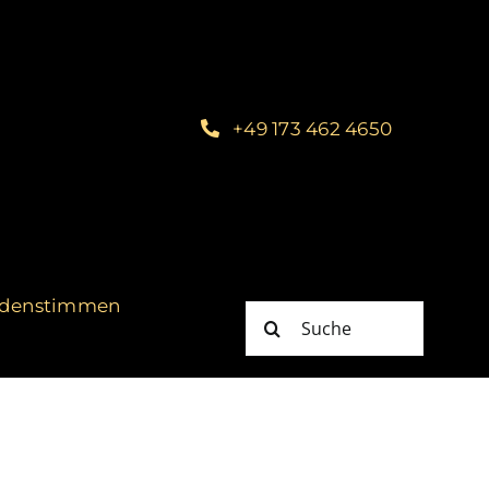
+49 173 462 4650
denstimmen
Suche
nach: