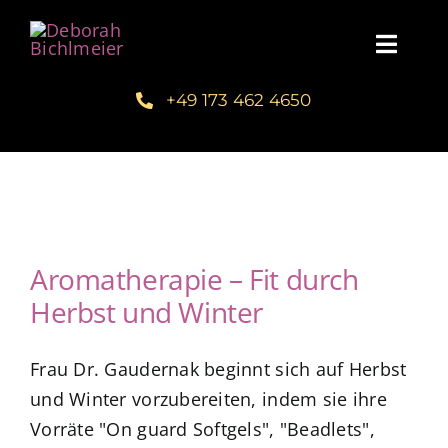
Zum
Inhalt
Toggl
springen
Navig
+49 173 462 4650
Home
Über mich
Communities
Aromatherapie – Fit durch
Herbst und Winter
Schreib dein Buch
Frau Dr. Gaudernak beginnt sich auf Herbst
Kundenstimmen
und Winter vorzubereiten, indem sie ihre
Vorräte "On guard Softgels", "Beadlets",
Kuntur Verlag