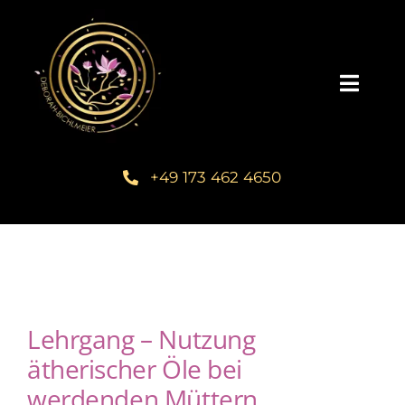
Zum
Inhalt
springen
Toggl
Navig
Home
+49 173 462 4650
Über mich
Communities
Schreib dein Buch
Lehrgang – Nutzung
ätherischer Öle bei
Kundenstimmen
werdenden Müttern,