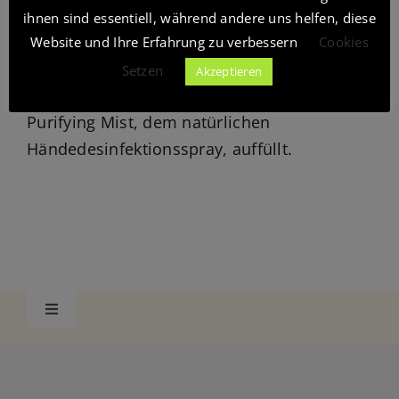
Frau Dr. Gaudernak beginnt sich auf Herbst
ihnen sind essentiell, während andere uns helfen, diese
Kuntur Verlag
und Winter vorzubereiten, indem sie ihre
Website und Ihre Erfahrung zu verbessern
Cookies
Vorräte "On guard Softgels", "Beadlets",
Setzen
Akzeptieren
ätherischem Öl, Seife und On Guard
Blog
Purifying Mist, dem natürlichen
Händedesinfektionsspray, auffüllt.
Shop
Toggle
Navigation
Datenschutzerklärung