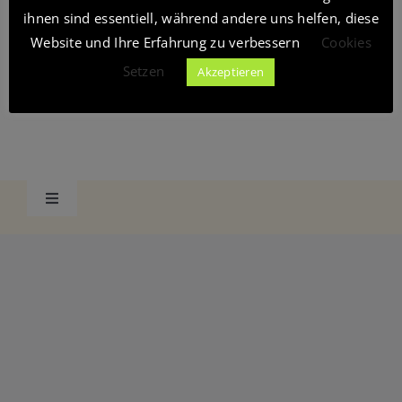
Fallbearbeitung verbunden und erfordert
ihnen sind essentiell, während andere uns helfen, diese
eine zusätzliche Anmeldung.
Website und Ihre Erfahrung zu verbessern
Cookies
Blog
Setzen
Akzeptieren
Shop
Toggle
Navigation
Datenschutzerklärung
Datenschutzerklärung Social Media
AGB