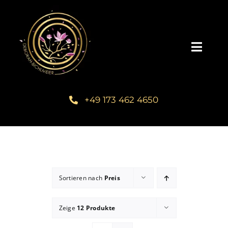
Zum
Inhalt
springen
Toggl
Navig
Home
+49 173 462 4650
Über mich
Communities
Sortieren nach
Preis
Schreib dein Buch
Zeige
12 Produkte
Kundenstimmen