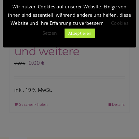
Wir nutzen Cookies auf unserer Website. Einige von
Blockadenlösung –
Sale!
ihnen sind essentiell, während andere uns helfen, diese
Blog
Der Eisblock –
Website und Ihre Erfahrung zu verbessern
Cookies
Setzen
Akzeptieren
HypnoMeditation
Shop
und weitere
Ursprünglicher
Aktueller
0,00
€
7,77
€
Preis
Preis
war:
ist:
7,77 €
0,00 €.
inkl. 19 % MwSt.
Geschenk holen
Details