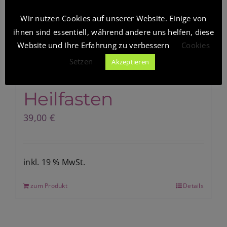
Wir nutzen Cookies auf unserer Website. Einige von
Heilfasten mit
Blog
ihnen sind essentiell, während andere uns helfen, diese
Website und Ihre Erfahrung zu verbessern
Cookies
Gemüsesäften –
Setzen
Akzeptieren
Shop
Immunbooster
Heilfasten
39,00
€
inkl. 19 % MwSt.
zum Produkt
Details