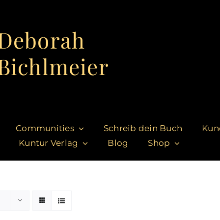
Deborah
Bichlmeier
Communities
Schreib dein Buch
Kun
Kuntur Verlag
Blog
Shop