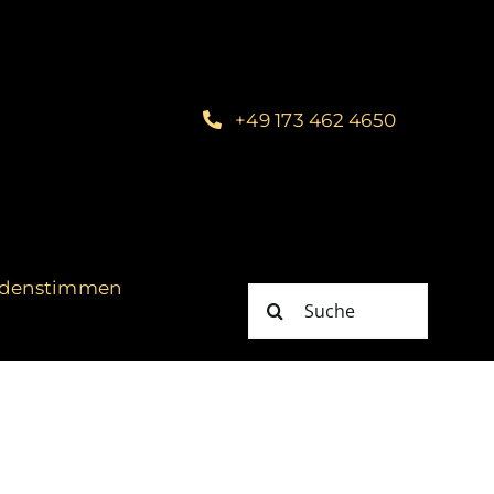
+49 173 462 4650
denstimmen
Suche
nach: